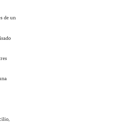
s de un
visado
tres
 una
ilio,