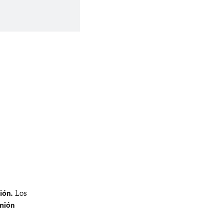
ión.
Los
nión