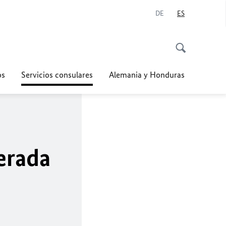
DE
ES
os
Servicios consulares
Alemania y Honduras
erada