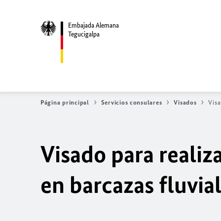
Embajada Alemana
Tegucigalpa
Página principal
Servicios consulares
Visados
Visa
Visado para realiz
en barcazas fluvia