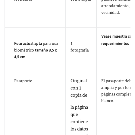
arrendamiento, co
vecinidad.
Véase muestra con 
Foto actual apta
para uso
1
requerimientos
biométrico
tamaño 3,5 x
fotografía
4,5 cm
Original
Pasaporte
El pasaporte debe 
con 1
amplia y por lo me
páginas completa
copia de
blanco.
la página
que
contiene
los datos