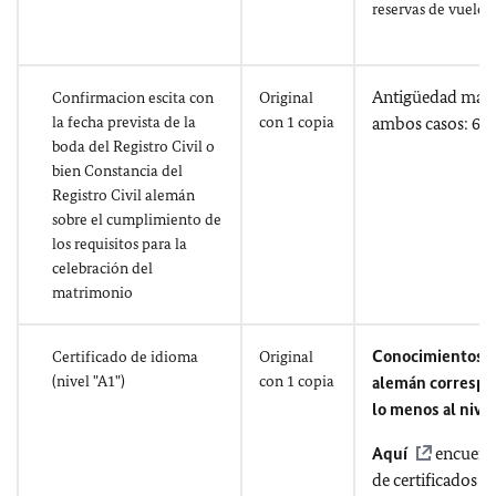
reservas de vuelo.
Antigüedad máx
Confirmacion escita con
Original
la fecha prevista de la
con 1 copia
ambos casos: 6 m
boda del Registro Civil o
bien Constancia del
Registro Civil alemán
sobre el cumplimiento de
los requisitos para la
celebración del
matrimonio
Conocimientos d
Certificado de idioma
Original
(nivel "A1")
con 1 copia
alemán correspo
lo menos al nivel
Aquí
encuentr
de certificados d