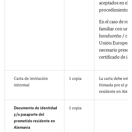
aceptados en el
procedimiento de
En el caso de re
familiar con un 
hondureño / ciu
Unión Europea n
necesario present
certificado de i
Carta de invitación
1 copia
La carta debe esta
informal
firmada por el pr
residente en Alem
Documento de identidad
1 copia
y/o pasaporte del
prometido residente en
Alemania