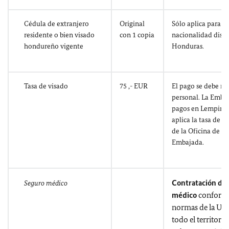
Cédula de extranjero
Original
Sólo aplica para so
residente o bien visado
con 1 copia
nacionalidad disti
hondureño vigente
Honduras.
Tasa de visado
75 ,- EUR
El pago se debe rea
personal. La Embaj
pagos en Lempiras 
aplica la tasa de 
de la Oficina de Pa
Embajada.
Contratación de
Seguro médico
médico
conforme
normas de la UE 
todo el territorio