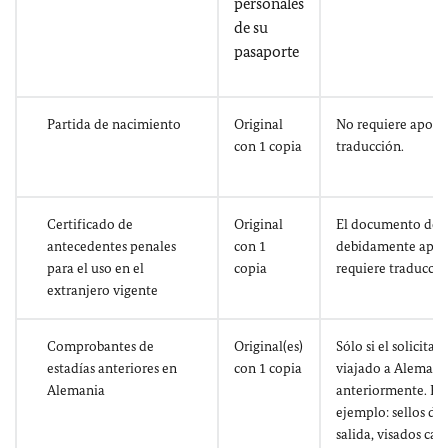
personales
de su
pasaporte
Partida de nacimiento
Original
No requiere apostil
con 1 copia
traducción.
Certificado de
Original
El documento debe
antecedentes penales
con 1
debidamente apost
para el uso en el
copia
requiere traducció
extranjero vigente
Comprobantes de
Original(es)
Sólo si el solicitan
estadías anteriores en
con 1 copia
viajado a Alemani
Alemania
anteriormente. Po
ejemplo: sellos de
salida, visados ca