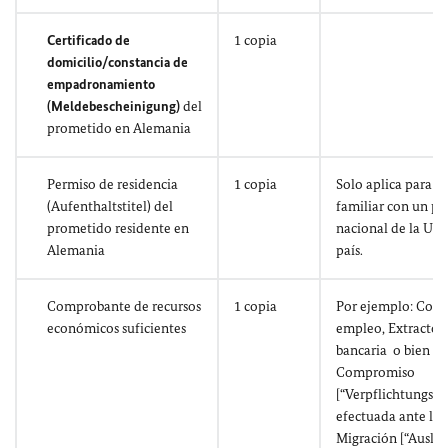
Certificado de
1 copia
domicilio/constancia de
empadronamiento
(Meldebescheinigung)
del
prometido en Alemania
Permiso de residencia
1 copia
Solo aplica para l
(Aufenthaltstitel) del
familiar con un p
prometido residente en
nacional de la UE 
Alemania
país.
Comprobante de recursos
1 copia
Por ejemplo: Cont
económicos suficientes
empleo, Extractos
bancaria o bien Ca
Compromiso
[“Verpflichtungser
efectuada ante la 
Migración [“Auslä