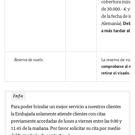
cobertura mínim
de 30.000.- € y vi
de la fecha de ing
Alemania).
Debe 
a más tardar al re
Reserva de vuelo
La reserva de vuel
comprobarse al m
retirar el visado.
Info
Para poder brindar un mejor servicio a nuestros clientes
la Embajada solamente atiende clientes con citas
previamente acordadas de lunes a viernes entre las 9.00 y
11.45 de la mañana. Por favor solicitar su cita por medio