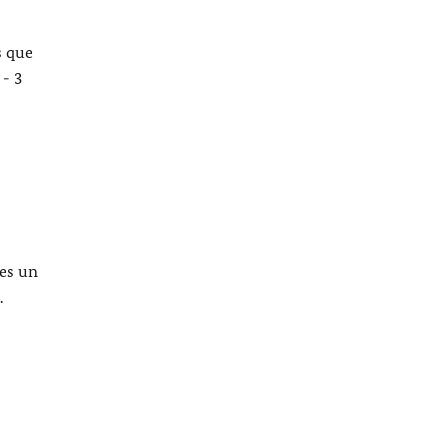
s que
 - 3
 es un
.