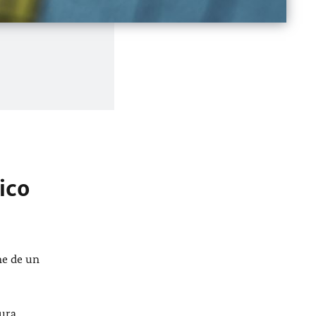
ico
ne de un
tura