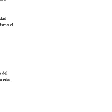
edad
mismo el
a del
a edad,