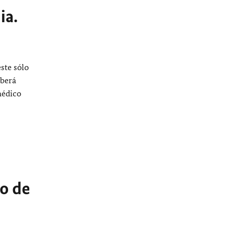
ia.
ste sólo
eberá
médico
ro de