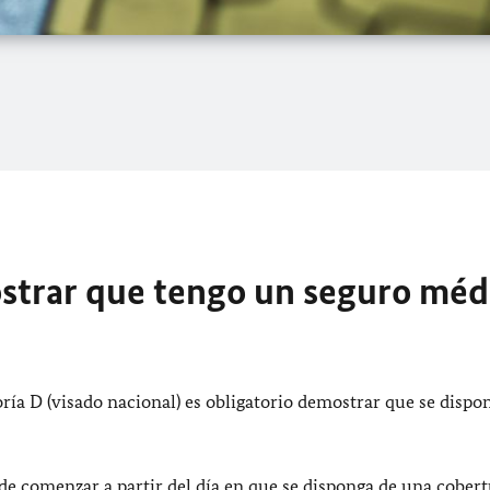
trar que tengo un seguro méd
oría D (visado nacional) es obligatorio demostrar que se dispo
ede comenzar a partir del día en que se disponga de una cober